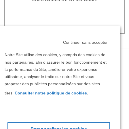
Continuer sans accepter
Notre Site utilise des cookies, y compris des cookies de
nos partenaires, afin d’assurer le bon fonctionnement et
la performance du Site, améliorer votre expérience
utilisateur, analyser le trafic sur notre Site et vous
proposer des publicités personnalisées sur des sites
Nos offres
tiers.
Consulter notre politique de cookies
.
Besoin d'aide ?
Vous pouvez effectuer votre choix sur cette page et le
Henner
modifier à tout moment en vous rendant dans la section
"GESTION DES COOKIES" en bas de page du Site. Vos