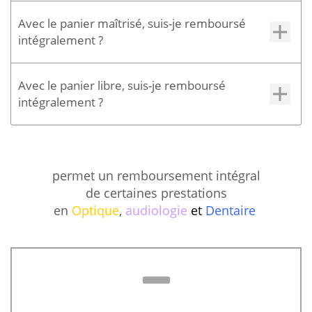
Oui, vous bénéficierez d'un
Avec le panier maîtrisé, suis-je remboursé
remboursement intégral.
intégralement ?
Non, votre complémentaire santé vous
Avec le panier libre, suis-je remboursé
rembourse à hauteur des garanties de
intégralement ?
votre contrat. Cependant, les prix de vente
Non, votre complémentaire santé vous
sont limités, à l’inverse du panier libre.
rembourse à hauteur des garanties de
permet un remboursement intégral
votre contrat.
de certaines prestations
en
Optique
,
audiologie
et
Dentaire