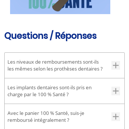
Questions / Réponses
Les niveaux de remboursements sont-ils
les mêmes selon les prothèses dentaires ?
Non, le remboursement diffère selon les
Les implants dentaires sont-ils pris en
matériaux utilisés pour les prothèses et de
charge par le 100 % Santé ?
la localisation des dents.
Non, la prise en charge des implants
Avec le panier 100 % Santé, suis-je
dentaires dépend du niveau de couverture
remboursé intégralement ?
de votre complémentaire santé.