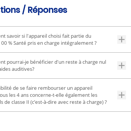
tions / Réponses
savoir si l'appareil choisi fait partie du
100 % Santé pris en charge intégralement ?
oprothésiste est votre interlocuteur
 pourrai-je bénéficier d'un reste à charge nul
gié. Il a d'ailleurs l'obligation de vous
aides auditives?
ter un devis avec un équipement sans
’aurez pas de reste à charge sur les
 charge (classe I), pour chaque oreille.
ibilité de se faire rembourser un appareil
auditives, en choisissant le panier 100 %
 tous les 4 ans concerne-t-elle également les
s de classe II (c’est-à-dire avec reste à charge) ?
ette règle est également applicable aux
ls de classe II.