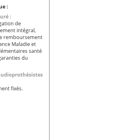
ue :
uré :
gation de
ment intégral,
ire remboursement
rance Maladie et
émentaires santé
garanties du
audioprothésistes
ment fixés.