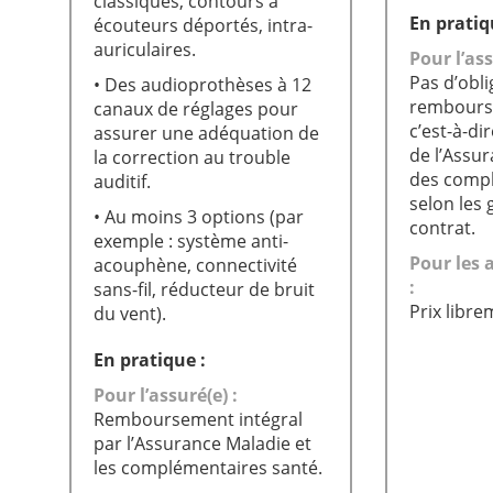
classiques, contours à
En pratiq
écouteurs déportés, intra-
auriculaires.
Pour l’ass
Pas d’obli
• Des audioprothèses à 12
rembourse
canaux de réglages pour
c’est-à-d
assurer une adéquation de
de l’Assu
la correction au trouble
des compl
auditif.
selon les 
• Au moins 3 options (par
contrat.
exemple : système anti-
Pour les 
acouphène, connectivité
:
sans-fil, réducteur de bruit
Prix libre
du vent).
En pratique :
Pour l’assuré(e) :
Remboursement intégral
par l’Assurance Maladie et
les complémentaires santé.