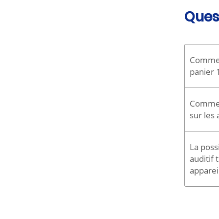
Ques
Comment 
panier 
L'audi
Comment
privilé
sur les 
présen
Vous n
reste à
La poss
aides 
auditif
appareil
Santé.
Oui, c
apparei