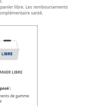
o.
Organisation
de
panier libre. Les remboursements
Internationale
la
 complémentaire santé.
Banque
Africaine
de
Dévelop
Conseil
de
l'Europe
ANIER LIBRE
posé :
ments de gamme
e