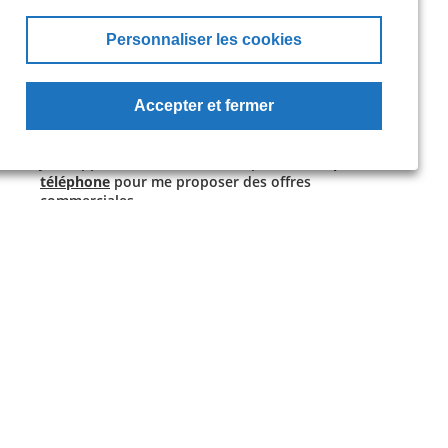
"GESTION DES COOKIES" en bas de page du Site. Vos
Personnaliser les cookies
choix sont conservés pour une durée de 6 mois.
Je souhaite recevoir des propositions commerciales
de Henner
par SMS
Accepter et fermer
Je m’oppose à être contacté(e) par Henner
par
téléphone
pour me proposer des offres
commerciales
Pour en savoir plus sur la gestion de vos données
par Henner et vos droits, reportez-vous à la
Politique
de confidentialité
Terminer