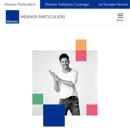
Henner Particuliers
Henner Solutions Courtage
Le Groupe Henner
TOGGLE
HENNER PARTICULIERS
NAVIGAT
MENU