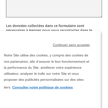
Les données collectées dans ce formulaire sont
nécessaires à Henner pour vous recontacter dans le
cadre du devis que vous avez sollicité.
Ces données peuvent être utilisées pour l’envoi de
Continuer sans accepter
relances, pendant la période de validité de votre devis,
par email ou par SMS afin de poursuivre votre demande
Notre Site utilise des cookies, y compris des cookies de
et conclure votre contrat si vous le souhaitez.
nos partenaires, afin d’assurer le bon fonctionnement et
la performance du Site, améliorer votre expérience
J’accepte d’être contacté(e) par Henner
par téléphone
utilisateur, analyser le trafic sur notre Site et vous
dans un délai de 30 jours pour poursuivre ma
demande et conclure le contrat.
proposer des publicités personnalisées sur des sites
tiers.
Consulter notre politique de cookies
.
Je souhaite recevoir des propositions commerciales
Vous pouvez effectuer votre choix sur cette page et le
de Henner
par email
modifier à tout moment en vous rendant dans la section