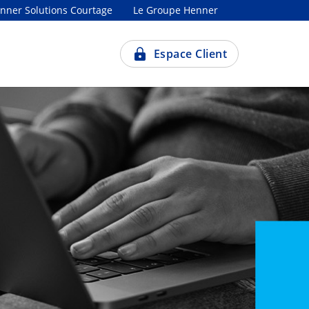
nner Solutions Courtage
Le Groupe Henner
Espace Client
Choisissez
Choisi
votre profil
votre
organi
Assuré
Program
alimenta
mondial
Correspondant
d'entreprise /
OCDE
RH
Groupe