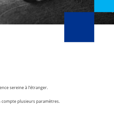
Organisation
de
Internationale
la
Banque
Africaine
de
Dévelop
Conseil
de
l'Europe
ence sereine à l’étranger.
n compte plusieurs paramètres.