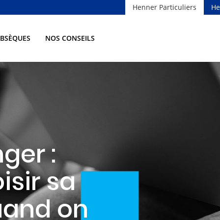
Henner Particuliers
He
OBSÈQUES
NOS CONSEILS
ger :
sir sa
uand on