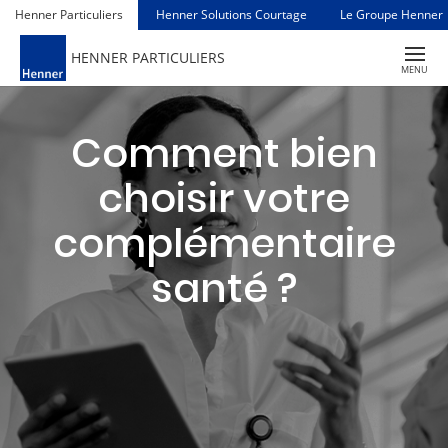
Henner Particuliers
Henner Solutions Courtage
Le Groupe Henner
TOGGLE
HENNER PARTICULIERS
NAVIGAT
MENU
Comment bien
choisir votre
complémentaire
santé ?